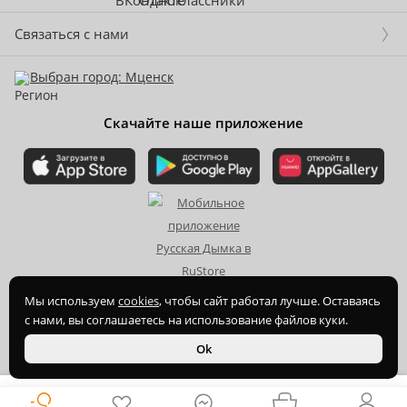
Связаться с нами
Выбран город: Мценск
Скачайте наше приложение
2015-
2026
© ООО Торгово-производственная компания Ханхи,
Мы используем
cookies
, чтобы сайт работал лучше. Оставаясь
ОГРН 1164350070720
с нами, вы соглашаетесь на использование файлов куки.
Ok