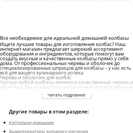
Все необходимое для идеальной домашней колбасы
Ищете лучшие товары для изготовления колбас? Наш
интернет-магазин предлагает широкий ассортимент
оборудования и ингредиентов, которые помогут вам
создать вкусные и качественные колбасы прямо у себя
дома. От профессиональных черевы и оболочек до
специализированных шприцов для колбасы – у нас есть
всё для вашего кулинарного успеха.
Черева и оболочки для колбас
Частью любой колбасы являются качественные черева и
оболочка. Мы предлагаем натуральные и искусственные
оболочки различных размеров и типов, идеально
Читать подробнее
подходящие для любых рецептов: сосиски, копченые и
вареные колбасы. Натуральные оболочки
обеспечивают традиционный вкус и текстуру, а
искусственные – удобство использования и
Другие товары в этом разделе:
долговечность. Выбирайте из разнообразия
материалов и диаметров, чтобы создать идеальную
Коптильни домашние
колбасу.
Шприцы для колбасы
Дымогенераторы холодного копчения