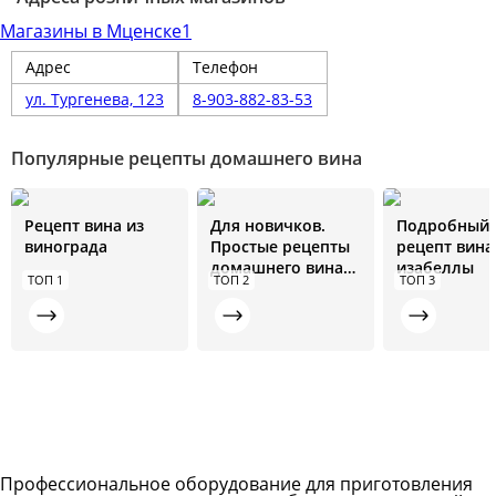
Магазины в Мценске
1
Адрес
Телефон
ул. Тургенева, 123
8-903-882-83-53
Популярные рецепты домашнего вина
Рецепт вина из
Для новичков.
Подробный
винограда
Простые рецепты
рецепт вина
домашнего вина
изабеллы
ТОП 1
ТОП 2
ТОП 3
из вишни
Профессиональное оборудование для приготовления