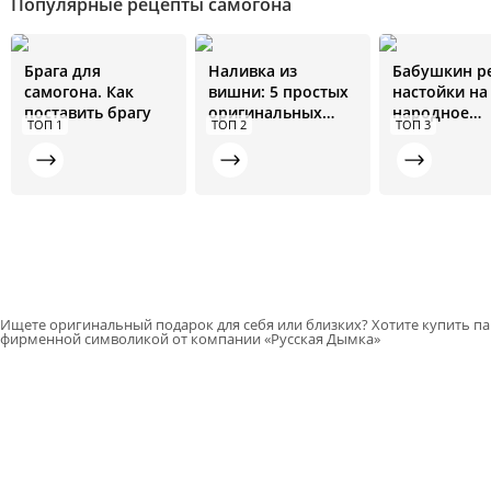
Популярные рецепты самогона
Брага для
Наливка из
Бабушкин р
самогона. Как
вишни: 5 простых
настойки на
поставить брагу
оригинальных
народное
ТОП 1
ТОП 2
ТОП 3
рецептов
средство от 
болезней
Ищете оригинальный подарок для себя или близких? Хотите купить па
фирменной символикой от компании «Русская Дымка»