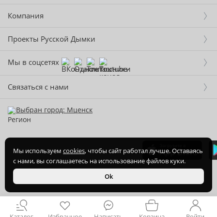
Компания
Проекты Русской Дымки
Мы в соцсетях
Связаться с нами
Выбран город: Мценск
Мы используем
cookies
, чтобы сайт работал лучше. Оставаясь
с нами, вы соглашаетесь на использование файлов куки.
2015-
2026
© ООО Торгово-производственная компания Ханхи,
Ok
ОГРН 1164350070720
Каталог
Избранное
Написать
Корзина
Войти