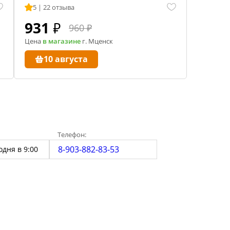
екция показаний ареометра
5 | 22 отзыва
931
₽
960 ₽
ивовара
Цена
в магазине
г. Мценск
авление и испарение сусла
10 августа
ржание алкоголя в пиве
Телефон:
8-903-882-83-53
одня в 9:00