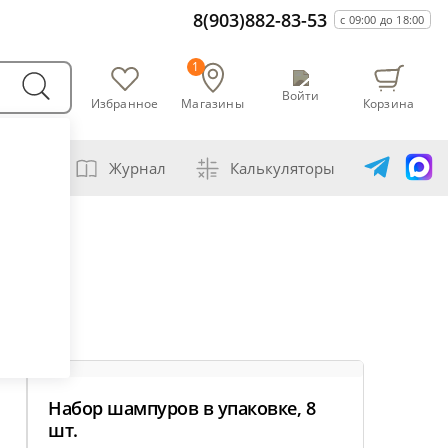
8(903)882-83-53
с 09:00 до 18:00
1
Войти
Избранное
Магазины
Корзина
варни
Журнал
Калькуляторы
самогонщика
авление самогона водой
ивание спиртов разной крепости
ная перегонка спирта-сырца
ет сахарной браги
а сахара глюкозой (декстрозой)
Набор шампуров в упаковке, 8
ет абсолютного спирта и отбора голов
шт.