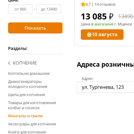
Копченост
4.7 | 14 отзывов
Виноделие
-
Колбасы
13 085
₽
13490
Обзоры тов
Сыроварение
Цена
в магазине
г. Мценск
👍 Рейтинг
10 августа
аппаратов 
Подарочные карты
Все рейтин
Разделы:
КОПЧЕНИЕ
Адреса розничны
Youtube-кан
Коптильни домашние
800+ видео и 
Адрес:
Дымогенераторы
холодного копчения
ул. Тургенева, 123
Щепа для копчения
Товары для изготовления
колбас и сосисок
Мангалы и грили
Сообщ
Аксессуары для копчения
ВКонт
25 000+
Книги для копчения