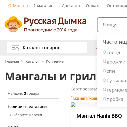
Мценск
1 магазин
Доставка
Оплата
Оптовика
Часто ищ
Каталог товаров
АКЦИИ
Са
солод
жу
дрожжи
Главная
>
Каталог
>
Копчение
Самогоноварение
Рецепты нап
спн
Мангалы и грили в 
Самогон и 
Копчение и колбасы
бутылка
Виски
Ко
Сортировать:
Популярные
П
термоме
Ром
Джи
Консервирование
Найдено
3
товара
Наливки и 
пробка
АКЦИЯ!
НОВИНКА
Вино
Пив
Дубовые бочки и кадки
Наличие в магазине:
Рецепты ед
Выберите магазин
Мангал Hanhi BBQ
Пивоварение
Консервы и
Цена: