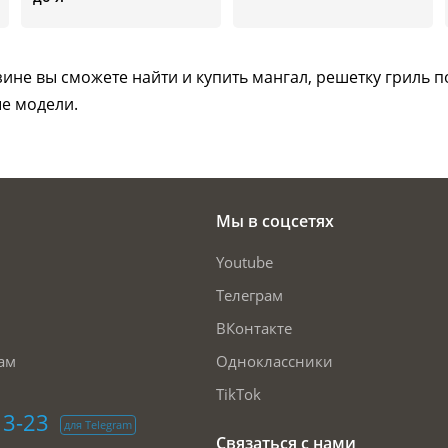
ине вы сможете найти и купить мангал, решетку гриль п
е модели.
Мы в соцсетях
Youtube
Телеграм
ВКонтакте
ам
Одноклассники
TikTok
13-23
для Telegram
Связаться с нами