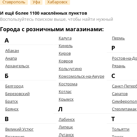
Ставрополь
Уфа
Хабаровск
И ещё более 1100 населённых пунктов
Воспользуйтесь поиском выше, чтобы найти нужный
Города с розничными магазинами:
Калуга
Пермь
А
Кинель
Р
Абакан
Киров
Анапа
Ростов-на-Д
Ковров
Архангельск
Рязань
Кольчугино
Б
С
Комсомольск-на-Амуре
Кострома
Белгород
Санкт-Петер
Котлас
Березовский
Саратов
Крымск
Братск
Симферопол
Л
Брянск
Стерлитамак
В
Т
Лабинск
Липецк
Великий Устюг
Тольятти
Луганск
Владимир
Томск