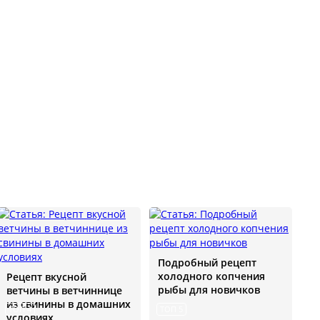
Подробный рецепт
холодного копчения
Рецепт вкусной
рыбы для новичков
ветчины в ветчиннице
из свинины в домашних
ТОП 4
ТОП 5
условиях