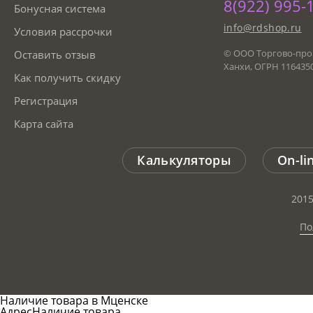
8(922) 995-
Бонусная система
info@rdshop.ru
Условия рассрочки
© ООО Торгово-про
Оставить отзыв
Ханхи, ОГРН 116435
Как получить скидку
Регистрация
Карта сайта
Калькуляторы
On-li
2015
По
Наличие товара в Мценске
Адрес
Наличие товара