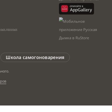
ных данных
Школа самогоноварения
ного.
аров