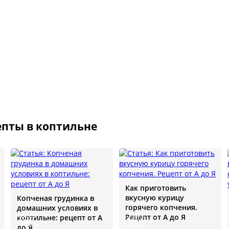
ество
лассники
читателей
пты в коптильне
Как приготовить
вкусную курицу
Копченая грудинка в
горячего копчения.
домашних условиях в
Рецепт от А до Я
коптильне: рецепт от А
ТОП 2
ТОП 3
до Я