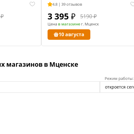
и
Корр
4.8 | 39 отзывов
автоклаве
Сыр
3 395
₽
 ₽
5190 ₽
Для п
аров
Цена
в магазине
г. Мценск
Разб
 самогонных
10 августа
2026
Соде
ги
х магазинов в Мценске
ал
мастер-классов
Режим работы:
откроется сег
ество
акте
 читателей