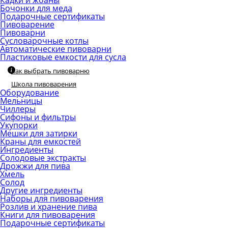
Кадки и жбаны
Бочонки для меда
Подарочные сертификаты
Пивоварение
Пивоварни
Сусловарочные котлы
Автоматические пивоварни
Пластиковые емкости для сусла
Как выбрать пивоварню
Школа пивоварения
Оборудование
Мельницы
Чиллеры
Сифоны и фильтры
Укупорки
Мешки для затирки
Краны для емкостей
Ингредиенты
Солодовые экстракты
Дрожжи для пива
Хмель
Солод
Другие ингредиенты
Наборы для пивоварения
Розлив и хранение пива
Книги для пивоварения
Подарочные сертификаты