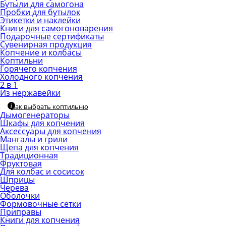
Бутыли для самогона
Пробки для бутылок
Этикетки и наклейки
Книги для самогоноварения
Подарочные сертификаты
Сувенирная продукция
Копчение и колбасы
Коптильни
Горячего копчения
Холодного копчения
2 в 1
Из нержавейки
Как выбрать коптильню
Дымогенераторы
Шкафы для копчения
Аксессуары для копчения
Мангалы и грили
Щепа для копчения
Традиционная
Фруктовая
Для колбас и сосисок
Шприцы
Черева
Оболочки
Формовочные сетки
Приправы
Книги для копчения