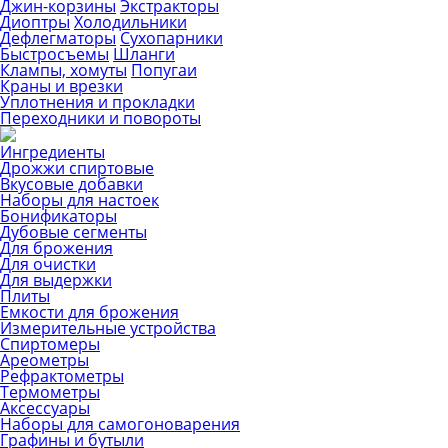
Джин-корзины
Экстракторы
Диоптры
Холодильники
Дефлегматоры
Сухопарники
Быстросъемы
Шланги
Клампы, хомуты
Попугаи
Краны и врезки
Уплотнения и прокладки
Переходники и повороты
Ингредиенты
Дрожжи спиртовые
Вкусовые добавки
Наборы для настоек
Бонификаторы
Дубовые сегменты
Для брожения
Для очистки
Для выдержки
Плиты
Емкости для брожения
Измерительные устройства
Спиртомеры
Ареометры
Рефрактометры
Термометры
Аксессуары
Наборы для самогоноварения
Графины и бутыли