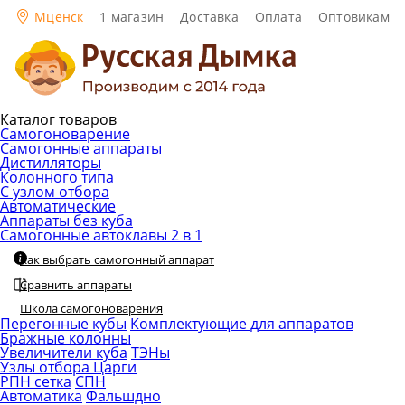
Мценск
1 магазин
Доставка
Оплата
Оптовикам
Каталог товаров
Самогоноварение
Самогонные аппараты
Дистилляторы
Колонного типа
С узлом отбора
Автоматические
Аппараты без куба
Самогонные автоклавы 2 в 1
Как выбрать самогонный аппарат
Сравнить аппараты
Школа самогоноварения
Перегонные кубы
Комплектующие для аппаратов
Бражные колонны
Увеличители куба
ТЭНы
Узлы отбора
Царги
РПН сетка
СПН
Автоматика
Фальшдно