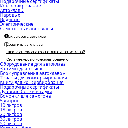
Подарочные сертификаты
Консервирование
Автоклавы
Паровые
Водяные
Электрические
Самогонные автоклавы
Как выбрать автоклав
Сравнить автоклавы
Школа автоклава со Светланой Пермяковой
Онлайн-курс по консервированию
Оборудование для автоклава
Зажимы для крышек
Блок управления автоклавом
Товары для консервирования
Книги для консервирования
Подарочные сертификаты
Дубовые бочки и кадки
Бочонки для самогона
5 литров
10 литров
15 литров
20 литров
30 литров
50 литров