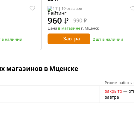
4.7 | 19 отзывов
960
₽
990 ₽
Цена
в магазине
г. Мценск
Завтра
т в наличии
2 шт в наличии
х магазинов в Мценске
Режим работы:
закрыто
— от
завтра