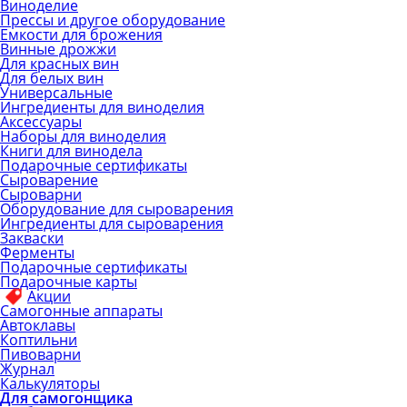
Виноделие
Прессы и другое оборудование
Емкости для брожения
Винные дрожжи
Для красных вин
Для белых вин
Универсальные
Ингредиенты для виноделия
Аксессуары
Наборы для виноделия
Книги для винодела
Подарочные сертификаты
Сыроварение
Сыроварни
Оборудование для сыроварения
Ингредиенты для сыроварения
Закваски
Ферменты
Подарочные сертификаты
Подарочные карты
Акции
Самогонные аппараты
Автоклавы
Коптильни
Пивоварни
Журнал
Калькуляторы
Для самогонщика