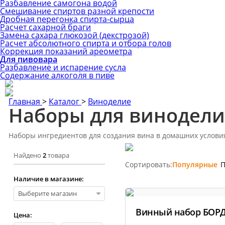
Разбавление самогона водой
Смешивание спиртов разной крепости
Дробная перегонка спирта-сырца
Расчет сахарной браги
Замена сахара глюкозой (декстрозой)
Расчет абсолютного спирта и отбора голов
Коррекция показаний ареометра
Для пивовара
Разбавление и испарение сусла
Содержание алкоголя в пиве
Главная
>
Каталог
>
Виноделие
Наборы для винодели
Наборы ингредиентов для создания вина в домашних услови
Найдено
2
товара
Сортировать:
Популярные
П
Наличие в магазине:
Выберите магазин
Винный набор БОРД
Цена: