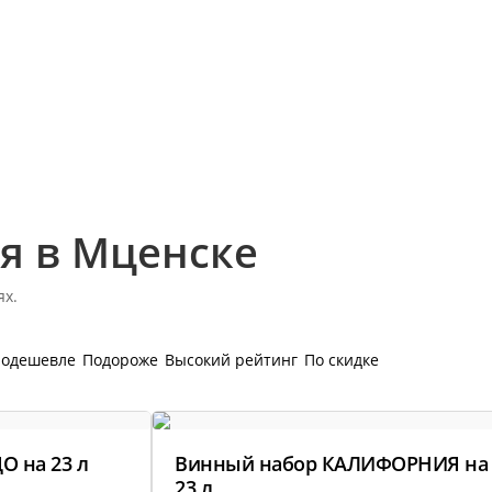
я в Мценске
ях.
одешевле
Подороже
Высокий рейтинг
По скидке
О на 23 л
Винный набор КАЛИФОРНИЯ на
23 л