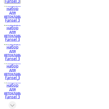
Копченост
Виноделие
Колбасы
Обзоры тов
Сыроварение
👍 Рейтинг
аппаратов 
Подарочные карты
Все рейтин
Youtube-кан
800+ видео и 
Сообщ
ВКонт
25 000+