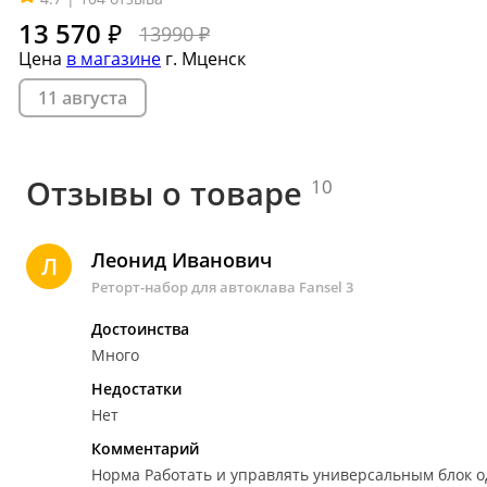
13 570
₽
13990 ₽
Цена
в магазине
г. Мценск
11 августа
Отзывы о товаре
10
Леонид Иванович
Л
Реторт-набор для автоклава Fansel 3
Достоинства
Много
Недостатки
Нет
Комментарий
Норма
Работать и управлять универсальным блок од