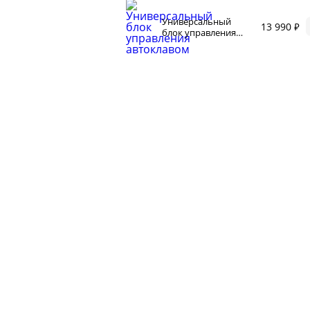
и
Корр
автоклаве
Универсальный
Сыр
13 990 ₽
блок управления
Для п
автоклавом
аров
Разб
 самогонных
2026
Соде
ги
ал
мастер-классов
ество
акте
 читателей