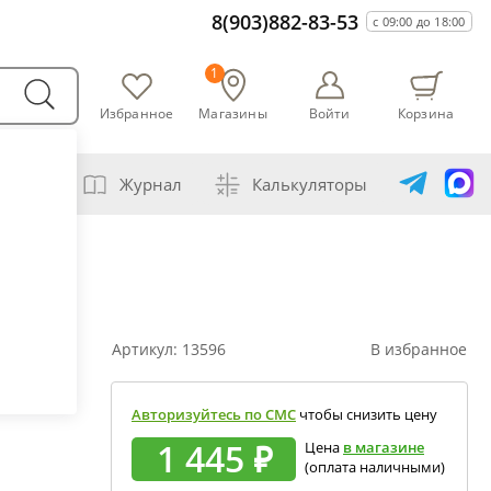
8(903)882-83-53
с 09:00 до 18:00
1
Избранное
Магазины
Войти
Корзина
варни
Журнал
Калькуляторы
амогонщика
авление самогона водой
ивание спиртов разной крепости
Артикул:
13596
В избранное
ная перегонка спирта-сырца
ет сахарной браги
Авторизуйтесь по СМС
чтобы снизить цену
а сахара глюкозой (декстрозой)
1 445 ₽
Цена
в магазине
(оплата наличными)
ет абсолютного спирта и отбора голов