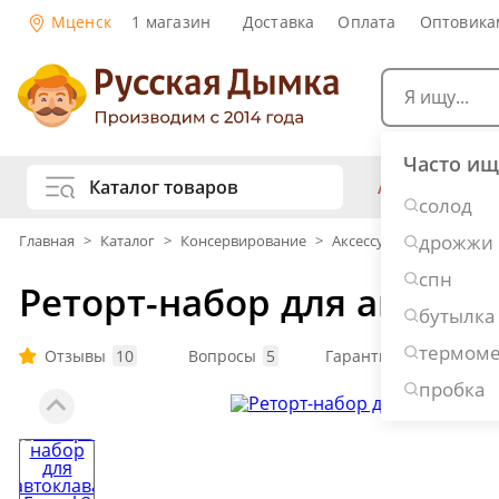
Мценск
1 магазин
Доставка
Оплата
Оптовика
Часто ищ
Каталог товаров
АКЦИИ
Са
солод
жу
дрожжи
Главная
>
Каталог
>
Консервирование
>
Аксессуары для консер
Самогоноварение
Рецепты нап
спн
Реторт-набор для автокла
Самогон и 
Копчение и колбасы
бутылка
Виски
Ко
термоме
Ром
Джи
Отзывы
10
Вопросы
5
Гарантия: 36 месяцев
Консервирование
Наливки и 
пробка
Вино
Пив
Дубовые бочки и кадки
Рецепты ед
Пивоварение
Консервы и