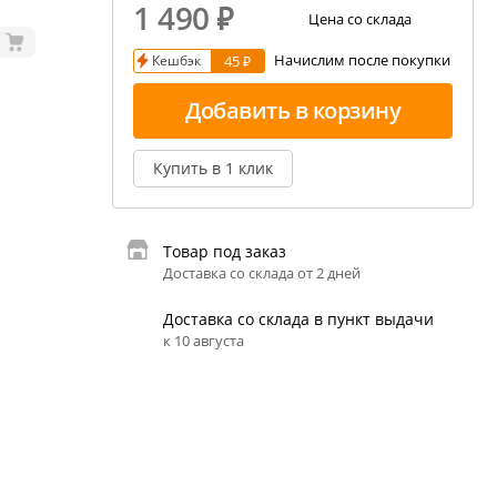
1 490
₽
екция показаний ареометра
Цена со склада
Начислим после покупки
Кешбэк
45 ₽
ивовара
авление и испарение сусла
Добавить в корзину
ржание алкоголя в пиве
Купить в 1 клик
Товар под заказ
Доставка со склада от 2 дней
Доставка со склада в пункт выдачи
к 10 августа