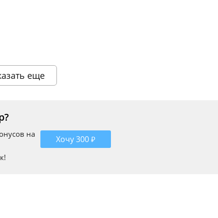
ешнем виде товара основывается на последних доступных данных от
казать еще
р?
бонусов на
Хочу 300 ₽
к!