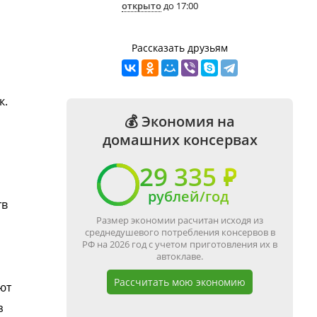
открыто
до 17:00
Рассказать друзьям
к.
💰 Экономия на
домашних консервах
29 335 ₽
рублей/год
тв
Размер экономии расчитан исходя из
среднедушевого потребления консервов в
РФ на 2026 год с учетом приготовления их в
автоклаве.
Рассчитать мою экономию
ют
з