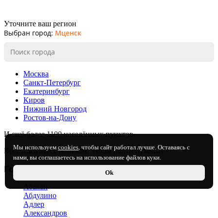
Уточните ваш регион
Выбран город:
Мценск
Москва
Санкт-Петербург
Екатеринбург
Киров
Нижний Новгород
Ростов-на-Дону
И ещё более 1100 населённых пунктов
Мы используем
cookies
, чтобы сайт работал лучше. Оставаясь с
Воспользуйтесь поиском, чтобы найти нужный
нами, вы соглашаетесь на использование файлов куки.
Города с магазинами:
Ok
Абакан
Абдулино
Адлер
Александров