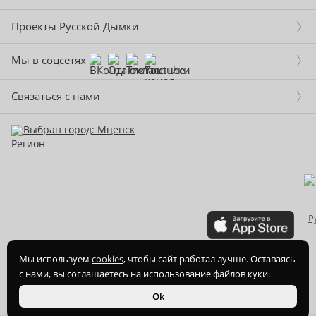
Проекты Русской Дымки
Мы в соцсетях
Связаться с нами
Выбран город: Мценск
2015-
2026
© ООО Торгово-производственная компания Ханхи,
Мы используем
cookies
, чтобы сайт работал лучше. Оставаясь
ОГРН 1164350070720
с нами, вы соглашаетесь на использование файлов куки.
Ok