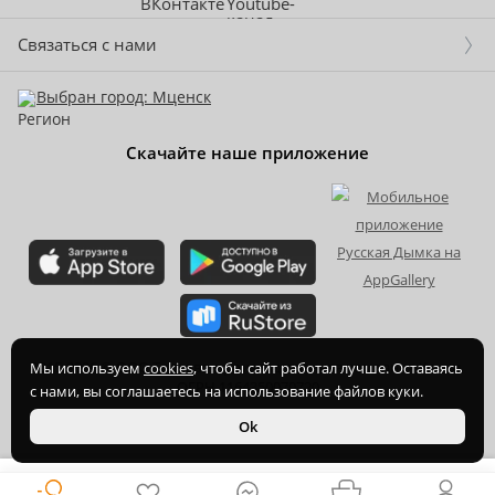
Связаться с нами
Выбран город: Мценск
Скачайте наше приложение
2015-
2026
© ООО Торгово-производственная компания Ханхи,
Мы используем
cookies
, чтобы сайт работал лучше. Оставаясь
ОГРН 1164350070720
с нами, вы соглашаетесь на использование файлов куки.
Ok