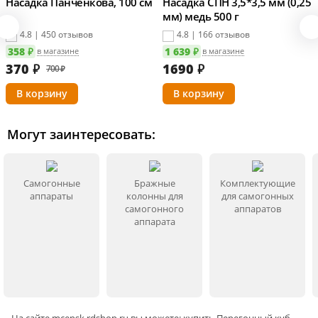
Насадка Панченкова, 100 см
Насадка СПН 3,5*3,5 мм (0,25
аппарата на вашей плите, будь то газ, индукция или
мм) медь 500 г
электрическая панель.
4.8 | 450 отзывов
4.8 | 166 отзывов
358 ₽
1 639 ₽
в магазине
в магазине
Информация о технических характеристиках, комплектации и
370
₽
1690
₽
700 ₽
внешнем виде товара основывается на последних доступных
данных от поставщика.
Могут заинтересовать:
Самогонные
Бражные
Комплектующие
аппараты
колонны для
для самогонных
самогонного
аппаратов
аппарата
На сайте
mcensk
.rdshop.ru вы можете: купить Перегонный куб