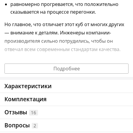
равномерно прогревается, что положительно
сказывается на процессе перегонки.
Но главное, что отличает этот куб от многих других
— внимание к деталям.
Инженеры компании-
производителя сильно потрудились, чтобы он
отвечал всем современным стандартам качества.
Преимущества перегонного куба Wein
Подробнее
1. Термометр на стенке для дополнительного
контроля
Характеристики
Заметив изменение температуры заранее по
Комплектация
дополнительному термометру, вы не пропустите
«хвосты» в отбор.
Отзывы
16
2. Защитный клапан сброса давления
Вопросы
2
Обеспечит безопасность в случае непредвиденной